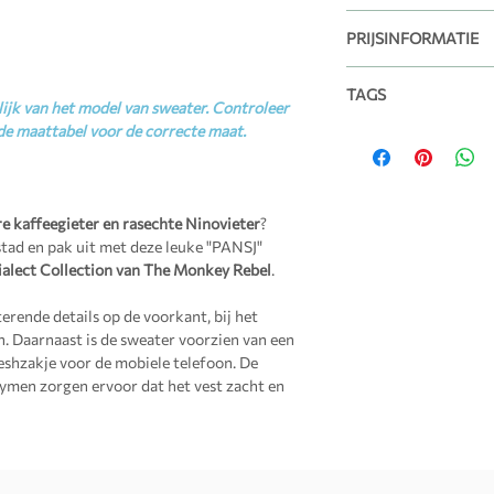
je in onze kleding no
Pasvorm: Normaa
Respecteer ondersta
steeds zeker van de j
Maten: XS, S, M, L
PRIJSINFORMATIE
levensduur van het k
twijfels? Aarzel niet
Certificeringen:
O
verlengen.
helpen je graag verde
Alle vermelde prij
TAGS
verzendkosten.
ijk van het model van sweater. Controleer
Bij voorkeur binn
Halve borstomtrek
Gratis verzending 
de maattabel voor de correcte maat.
Herenkleding
Wassen op maxim
Meet van oksel tot ok
Hoodies
Mag in de droger, 
borst.
Nienofs Dialect
drogen
Pansj
Nooit rechtstreek
Volledige hoogte
re kaffeegieter en rasechte Ninovieter
?
bedrukking. Bedek
Meet de volledige ho
tad en pak uit met deze leuke "
PANSJ
"
stof alsvorens deze
ialect Collection van The Monkey Rebel
.
Mouwlengte
Meet van schouder t
erende details op de voorkant, bij het
. Daarnaast is de sweater voorzien van een
Maat
1/2
hzakje voor de mobiele telefoon. De
Bors
ymen zorgen ervoor dat het vest zacht en
ek(c
XS
45