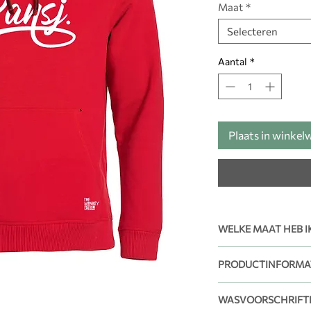
Maat
*
Selecteren
Aantal
*
Plaats in winke
WELKE MAAT HEB I
De beste manier om d
PRODUCTINFORMA
te bepalen is simpel
kledingstuk dat je re
Model: Clique Cla
Vervolgens controlee
WASVOORSCHRIFT
Materiaal: 80% ka