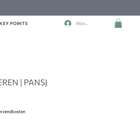
KEY POINTS
Mijn account
REN | PANSJ
js
verzendkosten